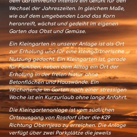
dem Gartenfreund intensiv ein Gefühl für den
Wechsel der Jahreszeiten. In gleichem Maße,
wie auf dem umgebenden Land das Korn
heranreift, wächst und gedeiht im eigenen
Garten das Obst und Gemüse.
Ein Kleingarten in unserer Anlage ist als Ort
zur Erholung und für eine kleingärtnerische
Nutzung gedacht. Ein Kleingarten ist, gerade
für Familien, neben dem Alltag ein Ort der
Erholung in der freien Natur ohne
Betonflächen und Hauswände. Ein
Wochenende im Garten nach einer stressigen
Woche ist ein Kurzurlaub ohne lange Anfahrt.
Die Kleingartenanlage ist vom südlichen
Ortsausgang von Rosdorf über die K29
Richtung
Obernjesa
zu erreichen. Die Anlage
verfügt über zwei Parkplätze die jeweils