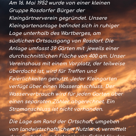
Am 16. Mai 1952 wurde von einer kleinen
Gruppe Rosdorfer Bürger der
Kleingärtnerverein gegründet. Unsere
Kleingartenanlage befindet sich in ruhiger
Lage unterhalb des Wartberges, am
südlichen Ortsausgang von Rosdorf. Die
Anlage umfasst 39 Gärten mit jeweils einer
durchschnittlichen Fläche von 4
00
qm. Unser
Vereinshaus mit einem Vorplatz, der teilweise
überdacht ist, wird für Treffen und
Feierlichkeiten genutzt. Jeder Kleingarten
verfügt über einen Wasseranschluss. Der
Wasserverbrauch wird für jeden Garten über
einen separaten Zähler abgerechnet. Ein
Stromanschluss ist nicht vorhanden.
Die Lage
am Rand
der Ortschaft, umgeben
von landwirtschaftlichem Nutzland, vermittelt